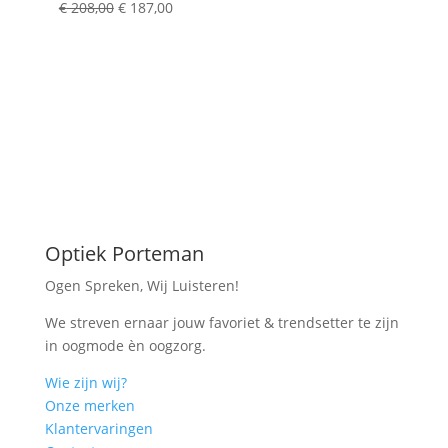
Oorspronkelijke
Huidige
€
208,00
€
187,00
prijs
prijs
was:
is:
€ 208,00.
€ 187,00.
Optiek Porteman
Ogen Spreken, Wij Luisteren!
We streven ernaar jouw favoriet & trendsetter te zijn
in oogmode èn oogzorg.
Wie zijn wij?
Onze merken
Klantervaringen