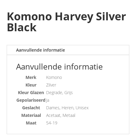
Komono Harvey Silver
Black
Aanvullende informatie
Aanvullende informatie
Merk
Komono
Kleur
Zilver
Kleur Glazen
Degrade, Grijs
Gepolariseerd
Ja
Geslacht
Dames, Heren, Unisex
Materiaal
Acetaat, Metaal
Maat
54-19