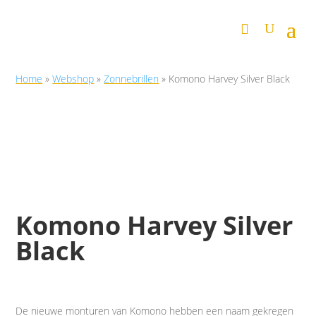
Home
»
Webshop
»
Zonnebrillen
»
Komono Harvey Silver Black
Komono Harvey Silver
Black
De nieuwe monturen van Komono hebben een naam gekregen